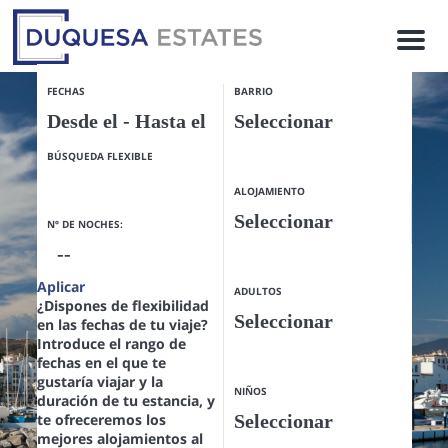
M
e
n
FECHAS
BARRIO
u
BÚSQUEDA FLEXIBLE
ALOJAMIENTO
Nº DE NOCHES:
Aplicar
ADULTOS
¿Dispones de flexibilidad
en las fechas de tu viaje?
Introduce el rango de
fechas en el que te
gustaría viajar y la
NIÑOS
duración de tu estancia, y
te ofreceremos los
mejores alojamientos al