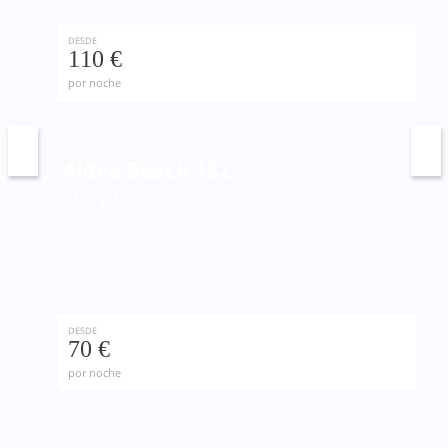
DESDE
110 €
por noche
Aldea Beach 152
MANILVA
DESDE
70 €
por noche