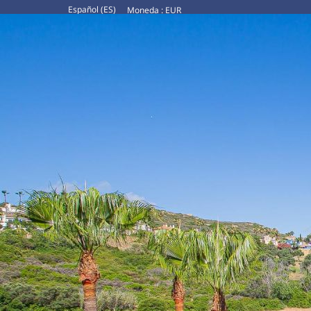
Español (ES)
Moneda :
EUR